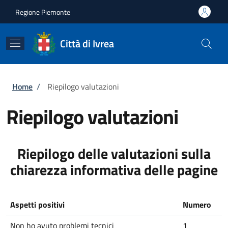
Salta al contenuto principale
Skip to footer content
Regione Piemonte
Città di Ivrea
Briciole di pane
Home
/
Riepilogo valutazioni
Riepilogo valutazioni
Riepilogo delle valutazioni sulla
chiarezza informativa delle pagine
Aspetti positivi
Numero
Non ho avuto problemi tecnici
1