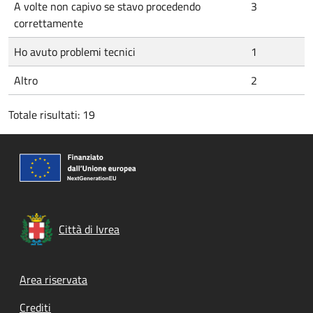
A volte non capivo se stavo procedendo
3
correttamente
Ho avuto problemi tecnici
1
Altro
2
Totale risultati: 19
Città di Ivrea
Footer menu
Area riservata
Crediti